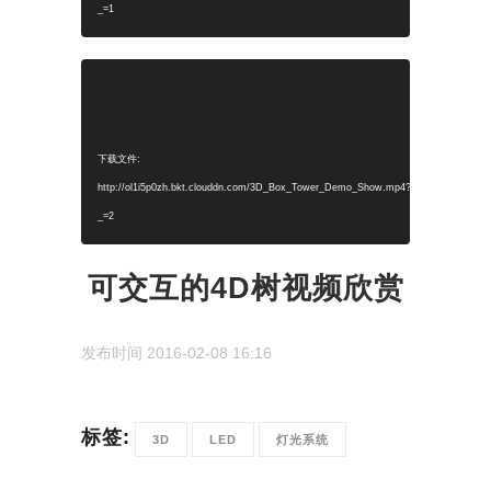
_=1
视
Media error: Format(s) not supported or
频
source(s) not found
播
放
下载文件:
器
http://ol1i5p0zh.bkt.clouddn.com/3D_Box_Tower_Demo_Show.mp4?
_=2
可交互的4D树视频欣赏
发布时间 2016-02-08 16:16
标签:
3D
LED
灯光系统