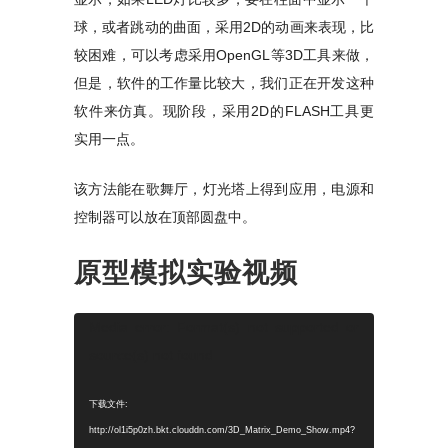
球，或者跳动的曲面，采用2D的动画来表现，比
较困难，可以考虑采用OpenGL等3D工具来做，
但是，软件的工作量比较大，我们正在开发这种
软件来仿真。现阶段，采用2D的FLASH工具更
实用一点。
该方法能在歌舞厅，灯光塔上得到应用，电源和
控制器可以放在顶部圆盘中。
原型模拟实验视频
视
Media error: Format(s) not supported or
频
source(s) not found
播
放
下载文件:
器
http://ol1i5p0zh.bkt.clouddn.com/3D_Matrix_Demo_Show.mp4?